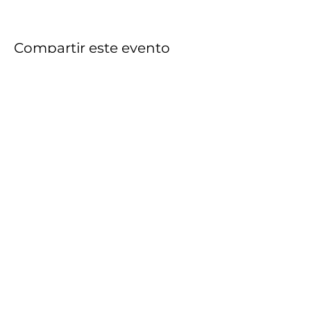
Compartir este evento
Cupcake Art
cupcake.art.guadalajara@gmail.com
Calle Acatempan 2149, Chapultepec Country,
44260 Guadalajara, Jal., Mexico
©2020 por Cupcake Art. Creada con Wix.com