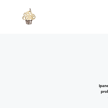
Ipan
pro