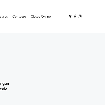
ciales
Contacto
Clases Online
ingún
esde
.