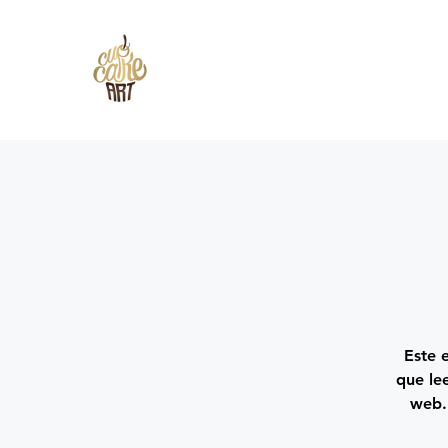
Este 
que lee
web. 